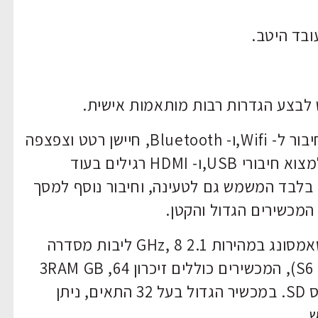
ובד היטב.
לבצע הגדרות רבות מותאמות אישית.
Sense Polaris כולל חיבור ל- Wifi,ו- Bluetooth, חיישן רטט וצפצפה
מובנים, במכשיר בעל 32 תאי ברייל ניתן למצוא חיבורי USB,ו- HDMI רגילים בעוד
שבמכשיר הקטן ניתן למצוא חיבור USB-C בלבד המשמש גם לטעינה, וחיבור נוסף למסך
מכשירים הגדול והקטן.
. 2 המכשירים כוללים מעבד של חברת סאמסונג במהירות 2.1 GHz, 8 ליבות מסדרה
יחסית חלשה (מקביל לסמארטפון גלאקסי S6), המכשירים כוללים זיכרון 3RAM GB ,64
GB, אחסון שניתן להרחיב באמצעות כרטיס SD. במכשיר הגדול בעל 32 התאים, ניתן