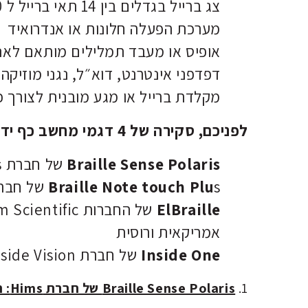
צג ברייל בגדלים בין 14 תאי ברייל ל 40 תאי ברייל
מערכת הפעלה חלונות או אנדרואיד
אופיס או מעבד תמלילים מותאם לאנשי
דפדפני אינטרנט, דוא״ל, נגני מוזיקה
מקלדת ברייל או מגע מובנית לצורך 
לפניכם, סקירה של 4 דגמי מחשב כף יד, המסודרת על פי סדר A-Z
Braille Sense Polaris
של חברת Hims – חברה קוריאנית
s של חברת Human ware, חברה קנדית
Braille Note touch Plu
ElBraille
אמריקאית ורוסית
Inside One
של חברת Inside Vision – חברה צרפתית – לא בארץ בשלב זה
1.
Braille Sense Polaris של חברת Hims: חברה קוריאנית.