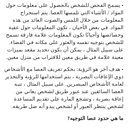
• يسمح الفحص للشخص بالحصول على معلومات حول
المواد / الأشياء التي تلمسها العصا. يتم استخراج
المعلومات من خلال اللمس والصوت العائد من هذه
المواد. في بعض الأحيان ، تكون المعلومات حول عقبة
وخصائصها وأحيانًا تكون المعلومات علامة فارقة تسمح
للشخص بتوجيه نفسه والعثور على مكانه في الفضاء.
على سبيل المثال ، يمكن أن يكون تحديد مقعد بميزات
معينة علامة في طريق معين للاقتراب من منزل معين.
• هدف آخر هو الرؤية: بحكم تعريف العصا مع الأشخاص
ذوي الإعاقات البصرية ، يتم استخدامها للرؤية والتحذير
لعامة الأشخاص المبصرين. على سبيل المثال ، تنبه
العصا السائقين عند عبور طريق لشخص يعاني من
إعاقة بصرية ، وتشجع المارة على تقديم المساعدة
لشخص ينتظر العبور أو لشخص يبدو أنه ضل طريقه.
ما هي حدود عصا التوجيه?