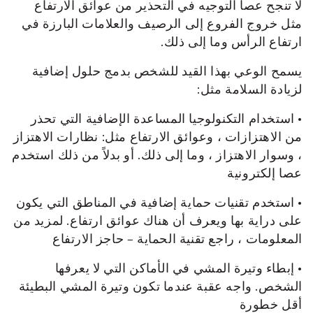
لا تنجح عصا التوجيه في التحذير من عوائق الارتفاع
مثل خروج الفروع إلى الرصيف والعلامات البارزة في
ارتفاع الرأس وما إلى ذلك.
يسمح الوعي بهذا القيد للشخص بدمج حلول إضافية
لزيادة السلامة مثل:
• استخدام التكنولوجيا المساعدة الإضافية التي تحذر
من الاهتزازات ، وعوائق الارتفاع مثل: نظارات الاهتزاز
، وسوار الاهتزاز ، وما إلى ذلك. أو بدلاً من ذلك استخدم
عصا إلكترونية
• استخدم تقنيات حماية إضافية في المناطق التي يكون
على دراية بها ويعرف أن هناك عوائق ارتفاع. لمزيد من
المعلومات ، راجع تقنية الحماية – حاجز الارتفاع
• إبطاء وتيرة المشي في الأماكن التي لا يعرفها
الشخص. واجه عقبة عندما تكون وتيرة المشي البطيئة
أقل خطورة