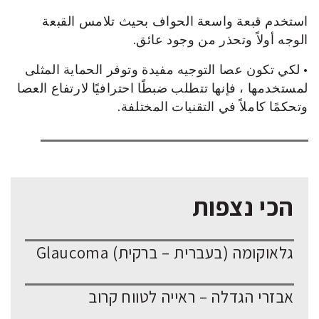
استخدم قبعة واسعة الحواف بحيث تلامس القبعة
الوجه أولاً وتحذر من وجود عائق.
• لكي تكون عصا التوجيه مفيدة وتوفر الحماية المثلى
لمستخدمها ، فإنها تتطلب ضبطًا احترافيًا لارتفاع العصا
وتحكمًا كاملاً في التقنيات المختلفة.
הכי נצפות
גלאוקומה (בעברית – ברקית) Glaucoma
אבזרי הגדלה – ראייה לטווח קרוב