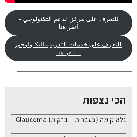
للتعرف على مركز الدعم التكنولوجي –
انقر هنا
للتعرف على خدمات التدريب التكنولوجي
– انقر هنا
הכי נצפות
גלאוקומה (בעברית – ברקית) Glaucoma