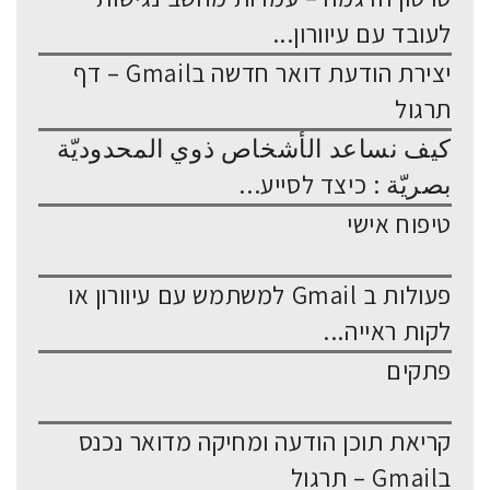
לעובד עם עיוורון...
יצירת הודעת דואר חדשה בGmail – דף
תרגול
كيف نساعد الأشخاص ذوي المحدوديّة
بصريّة : כיצד לסייע...
טיפוח אישי
פעולות ב Gmail למשתמש עם עיוורון או
לקות ראייה...
פתקים
קריאת תוכן הודעה ומחיקה מדואר נכנס
בGmail – תרגול