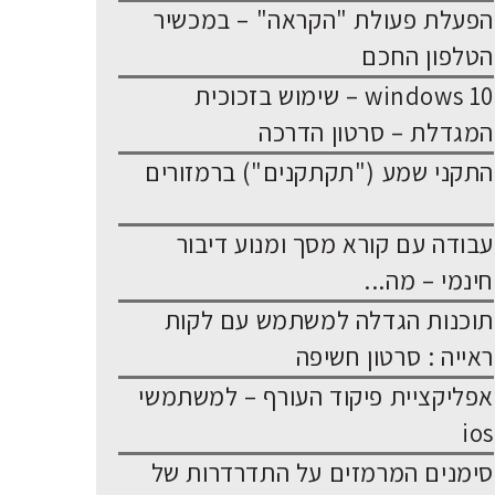
הפעלת פעולת "הקראה" – במכשיר
הטלפון החכם
windows 10 – שימוש בזכוכית
המגדלת – סרטון הדרכה
התקני שמע ("תקתקנים") ברמזורים
עבודה עם קורא מסך ומנוע דיבור
חינמי – מה...
תוכנות הגדלה למשתמש עם לקות
ראייה : סרטון חשיפה
אפליקציית פיקוד העורף – למשתמשי
ios
סימנים המרמזים על התדרדרות של