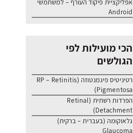
אפליקציית פיקוד העורף – למשתמשי
Android
הכי מועילות לפי
הגולשים
רטיניטיס פיגמנטוזה (RP – Retinitis
Pigmentosa)
הפרדות רשתית (Retinal
Detachment)
גלאוקומה (בעברית – ברקית)
Glaucoma