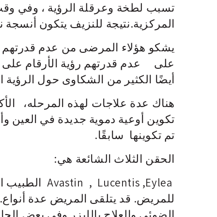
تسبب لطخة وعرقلة الرؤية ، وفي وقت
المركزية.نتيجة للنزيف يتكون أنسجة ن
يشكو هؤلاء المرضى من عدم قدرتهم 
على عدم قدرتهم رؤية الأرقام على ساع
أيضًا الكثير من الشكاوى حول الرؤية ا
هناك عدة علاجات لهذه المرحله، الأكث
تكوين أوعية دموية جديدة في العين وأح
تم تكوينها سابقًا.
الحقن الثلاث الشائعة هي:
Lucentis ,Eylea
للمريض. قد يتلقى المريض عدة أنواع. 
الضوئي والعلاج بالليزر وفي بعض الحا