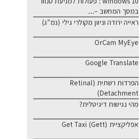
windows 10 : פעולות למניעת סנוור
במסך המחשב –...
ראייה ירודה וניוון מקולרי גילי (נמ"ג)
OrCam MyEye
Google Translate
הפרדות רשתית (Retinal
Detachment)
מהי נגישות דיגיטלית?
אפליקציית Get Taxi (Gett)