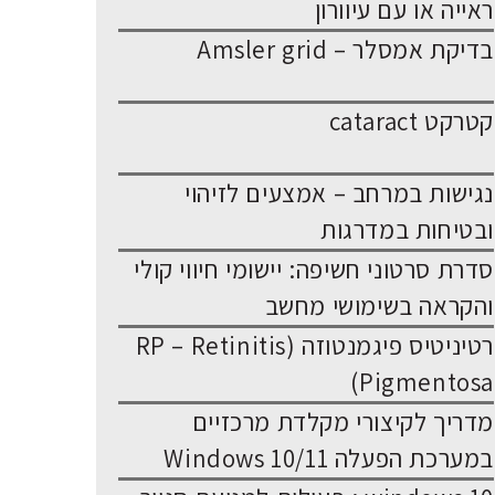
ראייה או עם עיוורון
בדיקת אמסלר – Amsler grid
קטרקט cataract
נגישות במרחב – אמצעים לזיהוי
ובטיחות במדרגות
סדרת סרטוני חשיפה: יישומי חיווי קולי
והקראה בשימושי מחשב
רטיניטיס פיגמנטוזה (RP – Retinitis
Pigmentosa)
מדריך לקיצורי מקלדת מרכזיים
במערכת הפעלה Windows 10/11