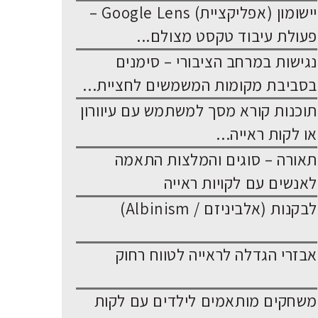
יישומון (אפליקציית) Google Lens –
פעולת עיבוד טקסט מצולם...
נגישות במרחב הציבורי – סימנים
בסביבת מקומות המשמשים לחציית...
תוכנות קורא מסך למשתמש עם עיוורון
או לקות ראייה...
תאורה – סוגים והמלצות התאמה
לאנשים עם לקויות ראייה
לבקנות (אלביניזם / Albinism)
אבזרי הגדלה לראייה לטווח רחוק
משחקים מותאמים לילדים עם לקות