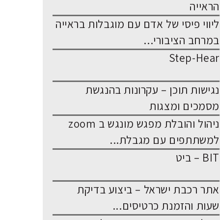
הראייה
ליווי פיסי של אדם עם מוגבלות בראייה
במרחב הציבורי...
Step-Hear
נגישות תוכן – עקרונות בהנגשת
מסמכים ומצגות
ניהול והובלת מפגש מונגש ב zoom
למשתתפים עם מגבלת...
BIT – ביט
אתר רכבת ישראל – ביצוע בדיקת
שעות והזמנת כרטיסים...