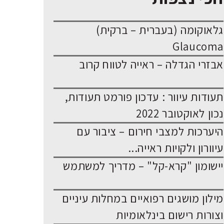
גלאוקומה (בעברית – ברקית)
Glaucoma
אבזרי הגדלה – ראייה לטווח קרוב
תעודות עיוור : עדכון פורמט תעודות,
נכון לאוקטובר 2022
היערכות למצבי חירום – ציבור עם
עיוורון ולקויות ראייה...
יישומון "קרא-קל" – מדריך למשתמש
מילון מושגים רפואיים במחלות עיניים
וצורות רישום בינלאומיות