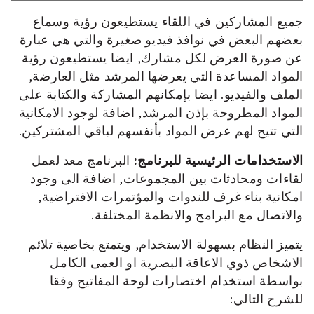
جميع المشاركين في اللقاء يستطيعون رؤية وسماع
بعضهم البعض في نوافذ فيديو صغيرة والتي هي عبارة
عن صورة العرض لكل مشارك, ايضا يستطيعون رؤية
المواد المساعدة التي يعرضها المرشد مثل العارضة,
الملف والفيديو. ايضا بإمكانهم المشاركة والكتابة على
المواد المطروحة بإذن المرشد, اضافة لوجود الامكانية
التي تتيح لهم عرض المواد بأنفسهم لباقي المشتركين.
الاستخدامات الرئيسية للبرنامج:
البرنامج معد لعمل
لقاءات ومحادثات بين المجموعات, اضافة الى وجود
امكانية بناء غرف للندوات والمؤتمرات الافتراضية,
والاتصال مع البرامج والانظمة المختلفة.
يتميز النظام بسهولة الاستخدام, ويتمتع بخاصية تلائم
الاشخاص ذوي الاعاقة البصرية او العمى الكامل
بواسطة استخدام اختصارات لوحة المفاتيح وفقا
للشرح التالي: