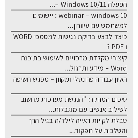
הפעלה Windows 10/11 –...
webinar – windows 10 : יישומים
למשתמש עם עיוורון...
כיצד לבצע בדיקת נגישות למסמכי WORD
ו PDF ?
קיצורי מקלדת מרכזיים לשימוש בתוכנת
Word – מידע ותרגול...
ראיון עבודה פרונטלי ומקוון – מפגש חשיפה
סיכום המחקר: "הנגשת מערכות מחשוב
לשילוב אנשים עם מוגבלות...
טבלת לקויות ראייה לילד/ה בגיל הרך
והשלכות על תפקוד...