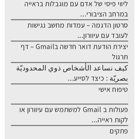
ליווי פיסי של אדם עם מוגבלות בראייה
במרחב הציבורי...
סרטון הדגמה – עמדות מחשב נגישות
לעובד עם עיוורון...
יצירת הודעת דואר חדשה בGmail – דף
תרגול
كيف نساعد الأشخاص ذوي المحدوديّة
بصريّة : כיצד לסייע...
טיפוח אישי
פעולות ב Gmail למשתמש עם עיוורון או
לקות ראייה...
פתקים