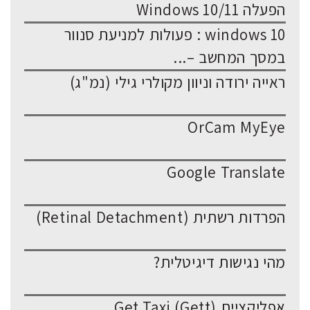
הפעלה Windows 10/11
windows 10 : פעולות למניעת סנוור
במסך המחשב –...
ראייה ירודה וניוון מקולרי גילי (נמ"ג)
OrCam MyEye
Google Translate
הפרדות רשתית (Retinal Detachment)
מהי נגישות דיגיטלית?
אפליקציית Get Taxi (Gett)