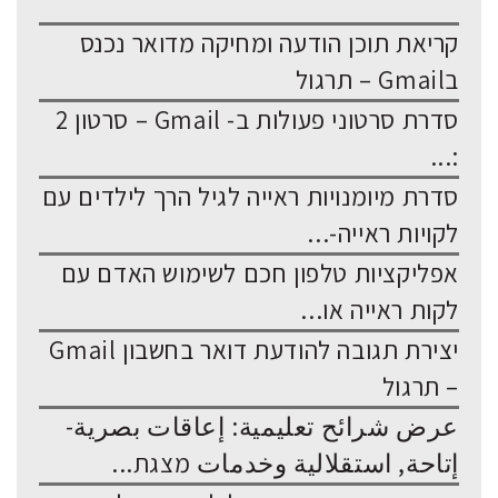
קריאת תוכן הודעה ומחיקה מדואר נכנס
בGmail – תרגול
סדרת סרטוני פעולות ב- Gmail – סרטון 2
:...
סדרת מיומנויות ראייה לגיל הרך לילדים עם
לקויות ראייה-...
אפליקציות טלפון חכם לשימוש האדם עם
לקות ראייה או...
יצירת תגובה להודעת דואר בחשבון Gmail
– תרגול
عرض شرائح تعليمية: إعاقات بصرية-
إتاحة, استقلالية وخدمات מצגת...