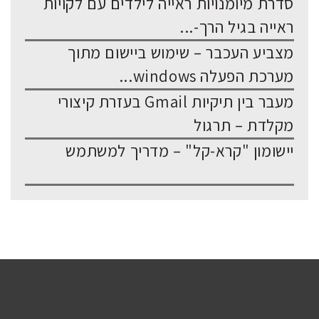
סדרת מיומנויות ראייה לילדים עם לקויות
ראייה בגיל הרך-...
מצביע העכבר – שימוש ביישום מתוך
מערכת הפעלה windows...
מעבר בין תיקיות Gmail בעזרת קיצורי
מקלדת – תרגול
יישומון "קרא-קל" – מדריך למשתמש