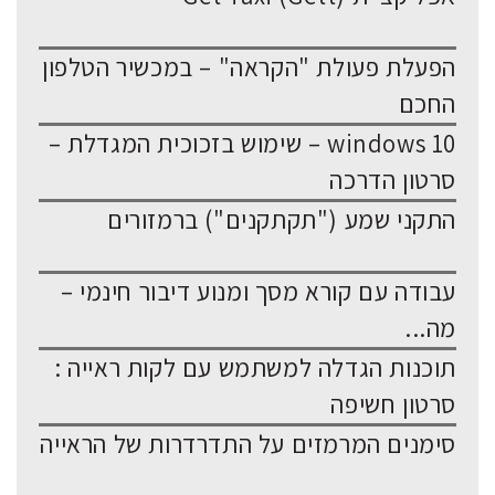
הפעלת פעולת "הקראה" – במכשיר הטלפון
החכם
windows 10 – שימוש בזכוכית המגדלת –
סרטון הדרכה
התקני שמע ("תקתקנים") ברמזורים
עבודה עם קורא מסך ומנוע דיבור חינמי –
מה...
תוכנות הגדלה למשתמש עם לקות ראייה :
סרטון חשיפה
סימנים המרמזים על התדרדרות של הראייה