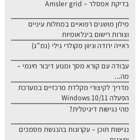
בדיקת אמסלר – Amsler grid
מילון מושגים רפואיים במחלות עיניים
וצורות רישום בינלאומיות
ראייה ירודה וניוון מקולרי גילי (נמ"ג)
עבודה עם קורא מסך ומנוע דיבור חינמי –
מה...
מדריך לקיצורי מקלדת מרכזיים במערכת
הפעלה Windows 10/11
מהי נגישות דיגיטלית?
נגישות תוכן – עקרונות בהנגשת מסמכים
ומצגות