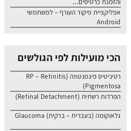
והזמנת כרטיסים...
אפליקציית פיקוד העורף – למשתמשי
Android
הכי מועילות לפי הגולשים
רטיניטיס פיגמנטוזה (RP – Retinitis
Pigmentosa)
הפרדות רשתית (Retinal Detachment)
גלאוקומה (בעברית – ברקית) Glaucoma