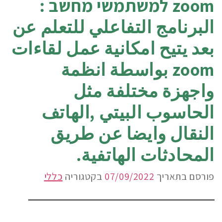
zoom למשתמשי מחשב :
البرنامج التفاعلي للتعلم عن
بعد يتيح امكانية عمل لقاءات
zoom بواسطة انظمة
واجهزة مختلفة مثل
الحاسوب البيتي ,الهاتف
النقال وايضا عن طريق
المحادثات الهاتفية.
פורסם בתאריך
07/09/2022
בקטגוריה
כללי