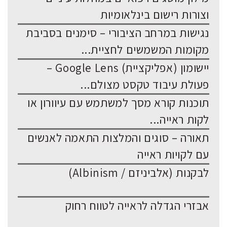
וצורות רישום בינלאומיות
נגישות במרחב הציבורי – סימנים בסביבת
מקומות המשמשים לחציית...
יישומון (אפליקציית) Google Lens –
פעולת עיבוד טקסט מצולם...
תוכנות קורא מסך למשתמש עם עיוורון או
לקות ראייה...
תאורה – סוגים והמלצות התאמה לאנשים
עם לקויות ראייה
לבקנות (אלביניזם / Albinism)
אבזרי הגדלה לראייה לטווח רחוק