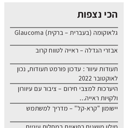
הכי נצפות
גלאוקומה (בעברית – ברקית) Glaucoma
אבזרי הגדלה – ראייה לטווח קרוב
תעודות עיוור : עדכון פורמט תעודות, נכון
לאוקטובר 2022
היערכות למצבי חירום – ציבור עם עיוורון
ולקויות ראייה...
יישומון "קרא-קל" – מדריך למשתמש
מילון מושגים רפואיים במחלות עיניים