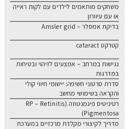
משחקים מותאמים לילדים עם לקות ראייה
או עם עיוורון
בדיקת אמסלר – Amsler grid
קטרקט cataract
נגישות במרחב – אמצעים לזיהוי ובטיחות
במדרגות
סדרת סרטוני חשיפה: יישומי חיווי קולי
והקראה בשימושי מחשב
רטיניטיס פיגמנטוזה (RP – Retinitis
Pigmentosa)
מדריך לקיצורי מקלדת מרכזיים במערכת