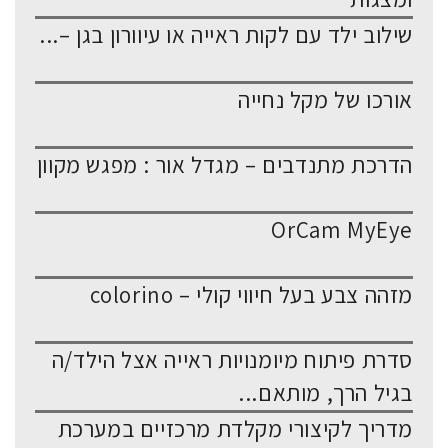
שילוב ילד עם לקות ראייה או עיוורון בגן –...
אורכו של מקל נחייה
הדרכת מתנדבים – מגדל אור : מפגש מקוון
OrCam MyEye
מזהה צבע בעל חיווי קולי – colorino
סדרת פיתוח מיומנויות ראייה אצל הילד/ה
בגיל הרך, מותאם...
מדריך לקיצורי מקלדת מרכזיים במערכת