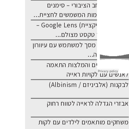
נגישות במרחב הציבורי – סימנים
בסביבת מקומות המשמשים לחציית...
יישומון (אפליקציית) Google Lens –
פעולת עיבוד טקסט מצולם...
תוכנות קורא מסך למשתמש עם עיוורון
או לקות ראייה...
תאורה – סוגים והמלצות התאמה
לאנשים עם לקויות ראייה
לבקנות (אלביניזם / Albinism)
אבזרי הגדלה לראייה לטווח רחוק
משחקים מותאמים לילדים עם לקות