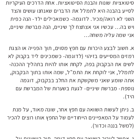
סיטואציות שונות והבנת הסיטואציות. אחת הדרכים העיקריות
לסייע בהבנה היא לתמלל את הדברים שאנחנו עושים והצד
השני לא רואה/מכיר. לדוגמה- כשמאכילים ילד- הנה כפית
ויש בה… עכשיו אני אצחצח לך שיניים, הנה מברשת שיניים,
אני שמה עליה משחה…
א. חשוב לבצע היכרות עם חפץ מסוים, תוך הפנייה או הצגת
רמזים המסייעים בזיהוי (לדוגמה- כשמכינים ליד בקבוק לא
לשים את הבקבוק בפה, לקחת אותו להיות בתהליך ההכנה-
לתמלל, אני לוקחת את התמ"ל, שמה אותו בתוך הבקבוק,
אתה שומע שאני משקשקת את החלב בבקבוק, דוגמה
נוספת- מברשת שיניים- לגעת בשערות של המברשת עם
היד).
ב. ניתן לעשות השוואה עם חפץ אחר, שונה מאוד, על מנת
לעמוד על המאפיינים הייחודיים של החפץ אותו רוצים להכיר
(למשל בננה וכדור).
ג. אפשר לערוך השוואה עם חפץ דומה, תוך הישענות על