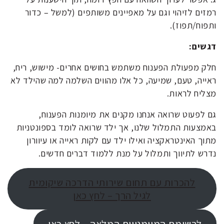
רמזים לזיהוי וגם על מאפיינים משותפים (למשל – כדור
ותפוח/תפוז).
דגשים:
חלק מפעולת הפענוח משתמש בחושים אחרים- מישוש, ריח,
ראייה, טעם, שמיעה, כל אלו מהווים השלמה למה שהילד לא
מצליח לראות.
גם לפעוט שרואה אנחנו מקנים את מיומנות הפענוח,
באמצעות התמלול שלנו, אך ילד שרואה לומד בספונטניות
מתוך האינטראקציה ואילו ילד עם לקות ראייה או עיוורון
נדרש לתיווך ותמלול על מנת ללמוד דברים חדשים.
להכרות עם תחום שירותי הדרכה שיקומית
לגיל הרך – לחץ כאן
לרשימת המיומנויות המלאה – לחץ כאן