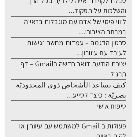
טבלת לקויות ראייה לילד/ה בגיל הרך
והשלכות על תפקוד...
ליווי פיסי של אדם עם מוגבלות בראייה
במרחב הציבורי...
סרטון הדגמה – עמדות מחשב נגישות
לעובד עם עיוורון...
יצירת הודעת דואר חדשה בGmail – דף
תרגול
كيف نساعد الأشخاص ذوي المحدوديّة
بصريّة : כיצד לסייע...
טיפוח אישי
פעולות ב Gmail למשתמש עם עיוורון או
לקות ראייה...