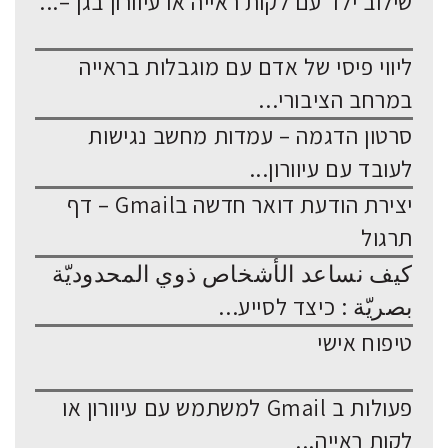
שילוב ילד עם לקות ראייה או עיוורון בגן –...
ליווי פיסי של אדם עם מוגבלות בראייה
במרחב הציבורי...
סרטון הדגמה – עמדות מחשב נגישות
לעובד עם עיוורון...
יצירת הודעת דואר חדשה בGmail – דף
תרגול
كيف نساعد الأشخاص ذوي المحدوديّة
بصريّة : כיצד לסייע...
טיפוח אישי
פעולות ב Gmail למשתמש עם עיוורון או
לקות ראייה...