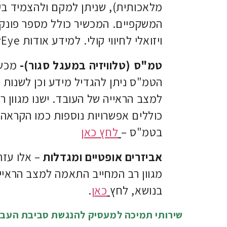
מלאכותית), שניתן למקם ולהצמיד בע
המשקפיים. המכשיר כולל מספר פונקצ
ויזואלי לחיווי קולי. למידע אודות OrCam MyEye
טמ"ס (טלוויזיה במעגל סגור)-
מכשי
הטמ"ס ניתן להגדיל מידע וכן לשנות 
למצב הראייה של העובד. ישנו מגוון ר
כוללים אפשרויות נוספות כמו הקראה 
בטמ"ס –
לחץ כאן
אביזרים אופטיים ומגדלות
– אלו עזר
מגוון רב המחייב התאמה למצב הראייה
בנושא, לחץ
כאן
.
שירותי תמיכה למעסיק להנגשת סביבת העבו