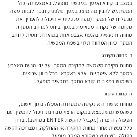
במצב בו קורא המסך במכשיר מופעל. באמצעותה יכול
המשתמש להבין מה מוצג במסך שלפניו, ובכך לבנות מפה
מנטלית של המסך (מפה מנטלית = היכולת להעריך את
מקומה של נקודה מסויימת במסך ביחס למרחב המסך).
מחווה זו נעשית בהנעת אצבע אחת במהירות יחסית לרוחב
המסך. כיוון המחווה תלוי בשפת המכשיר.
ד. מחוות חקירה:
מחוות חקירה משמשת לחקירת המסך, על ידי הנעת האצבע
במסך ללא שיטתיות, אלא באקראי בכל כיוון שרוצים.
בשימוש במצב בו קורא המסך במכשיר מופעל.
ה. מחוות אישור:
מחוות אישור היא נקישה שמטרתה הפעלה בתוך יישום,
כשהמשתמש נמצא במקום הרצוי מבחינתו ויכול להמשיך עם
הפעולה הרצויה (מקביל להקשת ENTER במחשב). בדרך
כלל נעשית אחרי מחוות החקירה או ההחלקה, ומצריכה הקשה
כפולה. בשימוש כשקורא המסך מופעל.