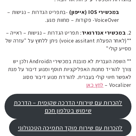
במכשירי IOS (אייפון)
-בתפריט הגדרות – נגישות –
VoiceOver- פקודות – מחוות מגע.
2.
במכשירי אנדרואיד
: תפריט הגדרות – נגישות – ראייה –
**(לאחר הפעלת voice assitant) ניתן ללחוץ על "עזרה של
מסייע קולי"
** השפה העברית לא מובנת במכשירי הAndroid ולכן יש
צורך להוריד מחנות האפליקציות תוסף ומנוע דיבור על מנת
לאפשר חיווי קולי בעברית. להורדת מנוע דיבור מסוג
Vocalizer –
לחץ כאן
להכרות עם שירותי הדרכה שקומית – הדרכת
שימוש בטלפון חכם
להכרות עם שירות מוקד התמיכה הטכנולוגי