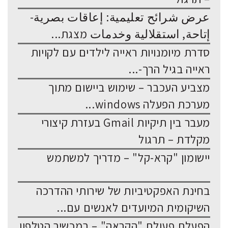
عرض شرائح تعليمية: إعاقات بصرية-
إتاحة, استقلالية وخدمات מצגת...
סדרת מיומנויות ראייה לילדים עם לקויות
ראייה בגיל הרך-...
מצביע העכבר – שימוש ביישום מתוך
מערכת הפעלה windows...
מעבר בין תיקיות Gmail בעזרת קיצורי
מקלדת – תרגול
יישומון "קרא-קל" – מדריך למשתמש
בחינת האפקטיביות של שירותי ההדרכה
השיקומית המיועדים לאנשים עם...
הפעלת פעולת "הקראה" – במכשיר הטלפון