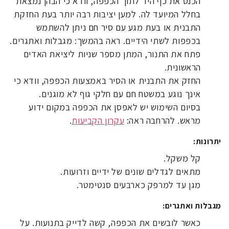
הכנס את כף היד לתוך הכפפה, וודא כי הבהן נמצאת
בחלל המיועד לה. למען יציבות רבה יותר בעת החזקת
התבנית או בעת מגע עם סיר חם ניתן להשתמש
בכפפות לשתי הידיים. ראה בהמשך: מגבלות ואתגרים.
פתח את התנור, המתן מספר שניות ליציאת האדים
הראשונית.
החזק את התבנית או הסיר באמצעות הכפפה, וודא כי
אינך נוגע במשטח חם עם חלקי גוף לא מוגנים.
בסיום השימוש יש לאפסן את הכפפה במקום ידוע
מראש. להרחבה ראה:
עקרון הקביעות
.
יתרונות:
קל משקל.
מתאים לגדלים שונים של ידיים וזרועות.
מגן עד למרפק כארבעים סנטימטר.
מגבלות ואתגרים:
כאשר לובשים את הכפפה, קשה לדייק בתנועות. על