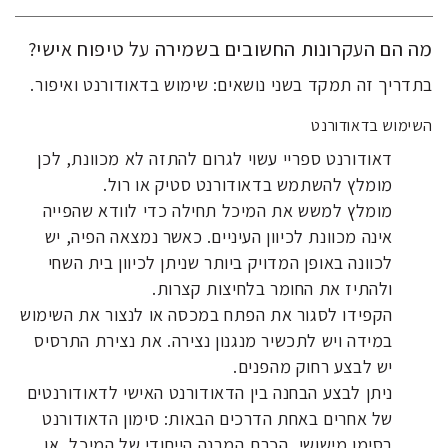
מה הם העקרונות החשובים בשמירה על טיפוח אישי?
בתדריך זה תמקד בשני נושאים: שימוש בדאודורנט ואיפור.
השימוש בדאודורנט
דאודורנט ספריי עשוי לגרום להתזה לא מכוונת, לכן
מומלץ להשתמש בדאודורנט סטיק או רול.
מומלץ למשש את המיכל תחילה כדי לוודא שהפייה
אינה מכוונת לכיוון העיניים. כאשר נמצאה הפיה, יש
לכוונה באופן המדויק ביותר שניתן לכיוון בית השחי
ולהתיז את החומר בלחיצות קצרות.
הקפידו לסגור את הפתח במכסה או לנצור את השימוש
במידה ויש לתכשיר מנגנון נצירה. את נצירת התרסיס
יש לבצע רחוק מהפנים.
ניתן לבצע הבחנה בין הדאודורנט האישי לדאודורנטים
של אחרים באחת הדרכים הבאות: סימון הדאודורנט
בסימן מישושי, הכרת המבנה הייחודי של המיכל, או