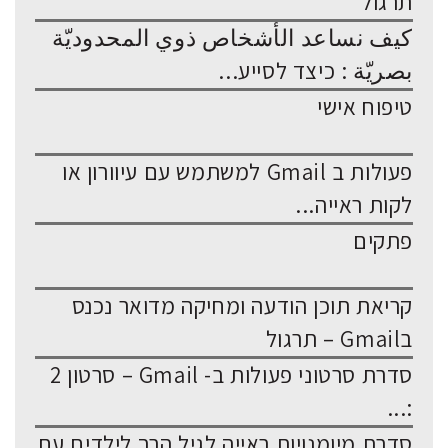
תרגול
كيف نساعد الأشخاص ذوي المحدوديّة
بصريّة : כיצד לסייע...
טיפוח אישי
פעולות ב Gmail למשתמש עם עיוורון או
לקות ראייה...
פתקים
קריאת תוכן הודעה ומחיקה מדואר נכנס
בGmail – תרגול
סדרת סרטוני פעולות ב- Gmail – סרטון 2
:...
סדרת מיומנויות ראייה לגיל הרך לילדים עם