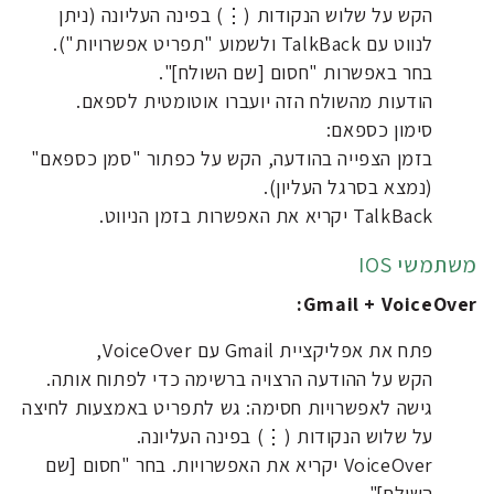
הקש על שלוש הנקודות (⋮) בפינה העליונה (ניתן
לנווט עם TalkBack ולשמוע "תפריט אפשרויות").
בחר באפשרות "חסום [שם השולח]".
הודעות מהשולח הזה יועברו אוטומטית לספאם.
סימון כספאם:
בזמן הצפייה בהודעה, הקש על כפתור "סמן כספאם"
(נמצא בסרגל העליון).
TalkBack יקריא את האפשרות בזמן הניווט.
משתמשי IOS
:
Gmail +
VoiceOver
פתח את אפליקציית Gmail עם VoiceOver,
הקש על ההודעה הרצויה ברשימה כדי לפתוח אותה.
גישה לאפשרויות חסימה: גש לתפריט באמצעות לחיצה
על שלוש הנקודות (⋮) בפינה העליונה.
VoiceOver יקריא את האפשרויות. בחר "חסום [שם
השולח]".