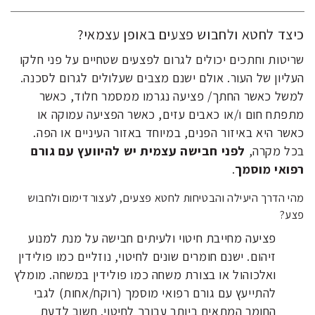
כיצד לחטא ולחבוש פצעים באופן עצמאי?
שריטות וחתכים יכולים לגרום לפצעים שטחיים על פני חלקו
העליון של העור. אולם ישנם מצבים שעלולים לגרום לסכנה.
למשל כאשר החתך/ פציעה נגרמו ממסמר חלוד, כאשר
מתפתח חום ו/או כאבים עזים, כאשר הפציעה עמוקה או
כאשר היא באיזור הפנים, במיוחד באזור העיניים או הפה.
בכל מקרה,
לפני חבישה עצמית יש להיוועץ עם גורם
רפואי מוסמך
.
מהי הדרך היעילה והבטיחות לחטא פצעים, לעצור דימום ולחבוש
פצע?
פציעה מחייבת חיטוי ולעיתים חבישה על מנת למנוע
זיהום. ישנם חומרים שונים לחיטוי, נוזליים כמו פולידין
ואלכוהול או בצורת משחה כמו פולידין במשחה. מומלץ
להתייעץ עם גורם רפואי מוסמך (רוקח/אחות) לגבי
החומר המתאים ביותר עבורך לחיטוי. חשוב לדעת