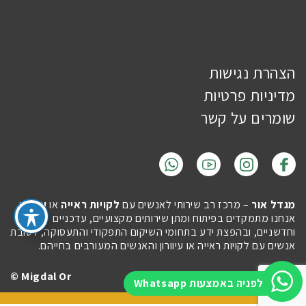
הצהרת נגישות
מדיניות פרטיות
שומרים על קשר
מגדל אור
– מרכז רב שירותי לאנשים עם
לקויות ראייה
או
עיוורון
.
אנחנו מתמקדים בפיתוח ומתן שירותים מקצועיים, עדכניים
וחדשניים, ובהפצת ידע בתחומי השיקום התפקודי והתעסוקה, לטובת
אנשים עם לקויות ראייה או עיוורון והאנשים המעורבים בחייהם.
Migdal Or ©
Site by
Imaginet
לפניה באמצעות Whatsapp