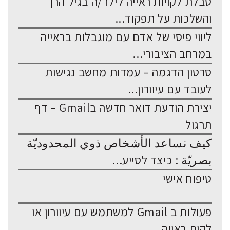
טבלת לקויות ראייה לילד/ה בגיל הרך
והשלכות על תפקוד...
ליווי פיסי של אדם עם מוגבלות בראייה
במרחב הציבורי...
סרטון הדגמה – עמדות מחשב נגישות
לעובד עם עיוורון...
יצירת הודעת דואר חדשה בGmail – דף
תרגול
كيف نساعد الأشخاص ذوي المحدوديّة
بصريّة : כיצד לסייע...
טיפוח אישי
פעולות ב Gmail למשתמש עם עיוורון או
לקות ראייה...