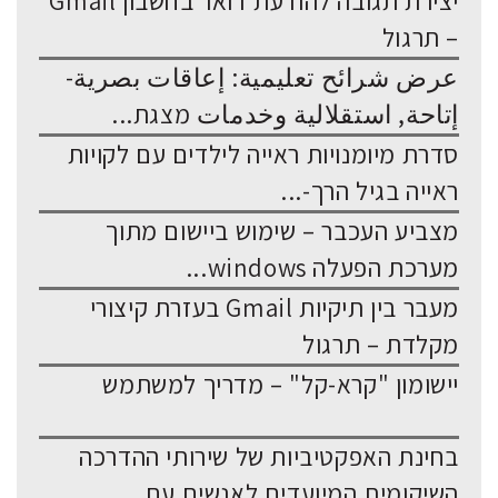
יצירת תגובה להודעת דואר בחשבון Gmail
– תרגול
عرض شرائح تعليمية: إعاقات بصرية-
إتاحة, استقلالية وخدمات מצגת...
סדרת מיומנויות ראייה לילדים עם לקויות
ראייה בגיל הרך-...
מצביע העכבר – שימוש ביישום מתוך
מערכת הפעלה windows...
מעבר בין תיקיות Gmail בעזרת קיצורי
מקלדת – תרגול
יישומון "קרא-קל" – מדריך למשתמש
בחינת האפקטיביות של שירותי ההדרכה
השיקומית המיועדים לאנשים עם...