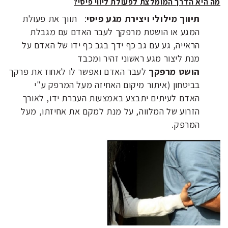
מה היא הדרך המומלצת לפעולת ליווי פיסי?
תיווך מילולי ויצירת מגע פיסי
: תווך את פעולת
המגע או הושטת מרפקך לעבר האדם עם מגבלת
הראייה, גע עם גב כף ידך בגב כף ידו של האדם על
מנת ליצור מגע ראשוני זהיר ומכבד
הושט מרפקך
לעבר האדם ואפשר לו לאחוז את פרקך
בביטחון (איתור מיקום האחיזה מעל המרפק ע"י
האדם לעיתים יתבצע באמצעות העברת ידו, לאורך
הזרוע של המלווה, על מנת למקם את אחיזתו, מעל
המרפק.