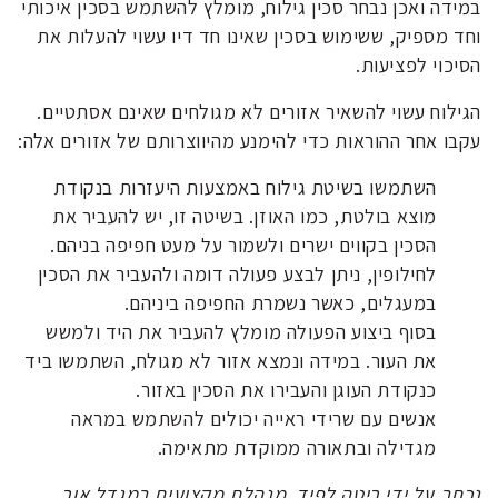
במידה ואכן נבחר סכין גילוח, מומלץ להשתמש בסכין איכותי
וחד מספיק, ששימוש בסכין שאינו חד דיו עשוי להעלות את
הסיכוי לפציעות.
הגילוח עשוי להשאיר אזורים לא מגולחים שאינם אסתטיים.
עקבו אחר ההוראות כדי להימנע מהיווצרותם של אזורים אלה:
השתמשו בשיטת גילוח באמצעות היעזרות בנקודת
מוצא בולטת, כמו האוזן. בשיטה זו, יש להעביר את
הסכין בקווים ישרים ולשמור על מעט חפיפה בניהם.
לחילופין, ניתן לבצע פעולה דומה ולהעביר את הסכין
במעגלים, כאשר נשמרת החפיפה ביניהם.
בסוף ביצוע הפעולה מומלץ להעביר את היד ולמשש
את העור. במידה ונמצא אזור לא מגולח, השתמשו ביד
כנקודת העוגן והעבירו את הסכין באזור.
אנשים עם שרידי ראייה יכולים להשתמש במראה
מגדילה ובתאורה ממוקדת מתאימה.
נכתב על ידי ריטה לפיד, מנהלת מקצועית במגדל אור.