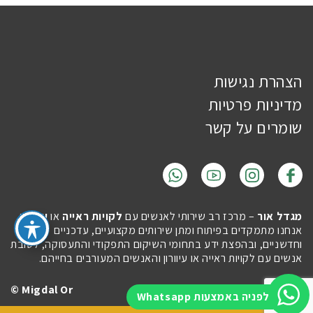
הצהרת נגישות
מדיניות פרטיות
שומרים על קשר
מגדל אור
– מרכז רב שירותי לאנשים עם
לקויות ראייה
או
עיוורון
.
אנחנו מתמקדים בפיתוח ומתן שירותים מקצועיים, עדכניים
וחדשניים, ובהפצת ידע בתחומי השיקום התפקודי והתעסוקה, לטובת
אנשים עם לקויות ראייה או עיוורון והאנשים המעורבים בחייהם.
Migdal Or ©
Site by
Imaginet
לפניה באמצעות Whatsapp