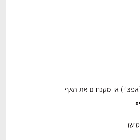
פצ'י) או מקנחים את האף
ם
ישו