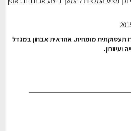
וכן מציע המלצות להמשך ביצוע אבחונים באופן
גית תעסוקתית מומחית. אחראית אבחון במגדל
ועיוורון.