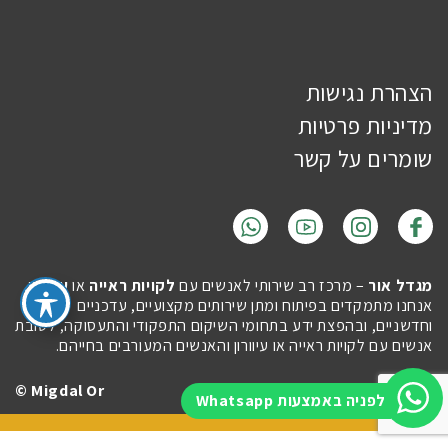
הצהרת נגישות
מדיניות פרטיות
שומרים על קשר
מגדל אור
– מרכז רב שירותי לאנשים עם
לקויות ראייה
או
עיוורון
.
אנחנו מתמקדים בפיתוח ומתן שירותים מקצועיים, עדכניים
וחדשניים, ובהפצת ידע בתחומי השיקום התפקודי והתעסוקה, לטובת
אנשים עם לקויות ראייה או עיוורון והאנשים המעורבים בחייהם.
Migdal Or ©
Site by
Imaginet
לפניה באמצעות Whatsapp