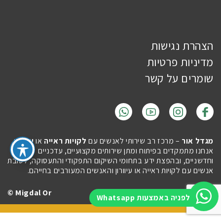
הצהרת נגישות
מדיניות פרטיות
שומרים על קשר
מגדל אור
– מרכז רב שירותי לאנשים עם
לקויות ראייה
או
עיוורון
.
אנחנו מתמקדים בפיתוח ומתן שירותים מקצועיים, עדכניים
וחדשניים, ובהפצת ידע בתחומי השיקום התפקודי והתעסוקה, לטובת
אנשים עם לקויות ראייה או עיוורון והאנשים המעורבים בחייהם.
Migdal Or ©
Site by
Imaginet
לפניה באמצעות Whatsapp