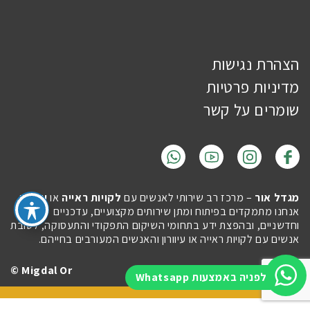
הצהרת נגישות
מדיניות פרטיות
שומרים על קשר
מגדל אור
– מרכז רב שירותי לאנשים עם
לקויות ראייה
או
עיוורון
.
אנחנו מתמקדים בפיתוח ומתן שירותים מקצועיים, עדכניים
וחדשניים, ובהפצת ידע בתחומי השיקום התפקודי והתעסוקה, לטובת
אנשים עם לקויות ראייה או עיוורון והאנשים המעורבים בחייהם.
Migdal Or ©
Site by
Imaginet
לפניה באמצעות Whatsapp