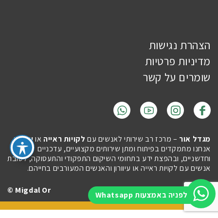
הצהרת נגישות
מדיניות פרטיות
שומרים על קשר
מגדל אור
– מרכז רב שירותי לאנשים עם
לקויות ראייה
או
עיוורון
.
אנחנו מתמקדים בפיתוח ומתן שירותים מקצועיים, עדכניים
וחדשניים, ובהפצת ידע בתחומי השיקום התפקודי והתעסוקה, לטובת
אנשים עם לקויות ראייה או עיוורון והאנשים המעורבים בחייהם.
Migdal Or ©
Site by
Imaginet
לפניה באמצעות Whatsapp