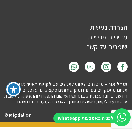
הצהרת נגישות
מדיניות פרטיות
שומרים על קשר
מגדל אור
– מרכז רב שירותי לאנשים עם
לקויות ראייה
או
עיוורון
.
אנחנו מתמקדים בפיתוח ומתן שירותים מקצועיים, עדכניים
וחדשניים, ובהפצת ידע בתחומי השיקום התפקודי והתעסוקה, לטובת
אנשים עם לקויות ראייה או עיוורון והאנשים המעורבים בחייהם.
Migdal Or ©
Site by
Imaginet
לפניה באמצעות Whatsapp