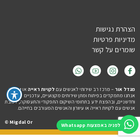
הצהרת נגישות
מדיניות פרטיות
שומרים על קשר
מגדל אור
– מרכז רב שירותי לאנשים עם
לקויות ראייה
או
עיוורון
.
אנחנו מתמקדים בפיתוח ומתן שירותים מקצועיים, עדכניים
וחדשניים, ובהפצת ידע בתחומי השיקום התפקודי והתעסוקה, לטובת
אנשים עם לקויות ראייה או עיוורון והאנשים המעורבים בחייהם.
Migdal Or ©
Site by
Imaginet
לפניה באמצעות Whatsapp