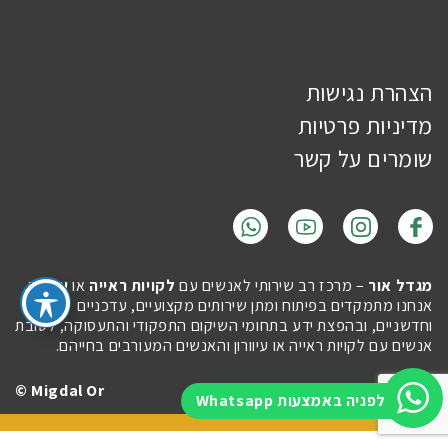
הצהרת נגישות
מדיניות פרטיות
שומרים על קשר
מגדל אור
– מרכז רב שירותי לאנשים עם
לקויות ראייה
או
עיוורון
.
אנחנו מתמקדים בפיתוח ומתן שירותים מקצועיים, עדכניים
וחדשניים, ובהפצת ידע בתחומי השיקום התפקודי והתעסוקה, לטובת
אנשים עם לקויות ראייה או עיוורון והאנשים המעורבים בחייהם.
Migdal Or ©
Site by
Imaginet
לפניה באמצעות Whatsapp