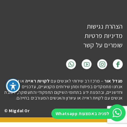
הצהרת נגישות
מדיניות פרטיות
שומרים על קשר
מגדל אור
– מרכז רב שירותי לאנשים עם
לקויות ראייה
או
עיוורון
.
אנחנו מתמקדים בפיתוח ומתן שירותים מקצועיים, עדכניים
וחדשניים, ובהפצת ידע בתחומי השיקום התפקודי והתעסוקה, לטובת
אנשים עם לקויות ראייה או עיוורון והאנשים המעורבים בחייהם.
Migdal Or ©
Site by
Imaginet
לפניה באמצעות Whatsapp