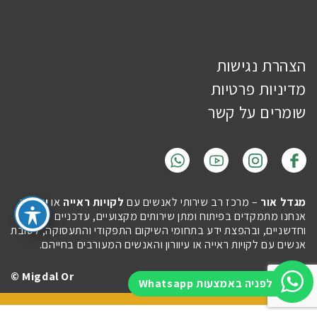
הצהרת נגישות
מדיניות פרטיות
שומרים על קשר
מגדל אור
– מרכז רב שירותי לאנשים עם
לקויות ראייה
או
עיוורון
.
אנחנו מתמקדים בפיתוח ומתן שירותים מקצועיים, עדכניים
וחדשניים, ובהפצת ידע בתחומי השיקום התפקודי והתעסוקה, לטובת
אנשים עם לקויות ראייה או עיוורון והאנשים המעורבים בחייהם.
Migdal Or ©
Site by
Imaginet
לפניה באמצעות Whatsapp