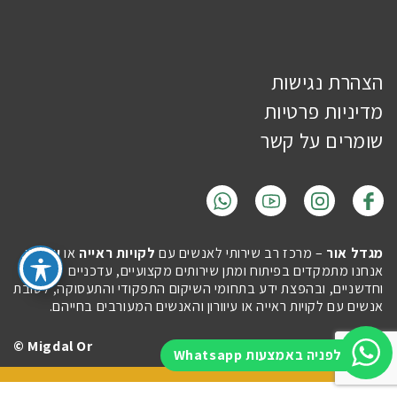
הצהרת נגישות
מדיניות פרטיות
שומרים על קשר
מגדל אור
– מרכז רב שירותי לאנשים עם
לקויות ראייה
או
עיוורון
.
אנחנו מתמקדים בפיתוח ומתן שירותים מקצועיים, עדכניים
וחדשניים, ובהפצת ידע בתחומי השיקום התפקודי והתעסוקה, לטובת
אנשים עם לקויות ראייה או עיוורון והאנשים המעורבים בחייהם.
Migdal Or ©
Site by
Imaginet
לפניה באמצעות Whatsapp