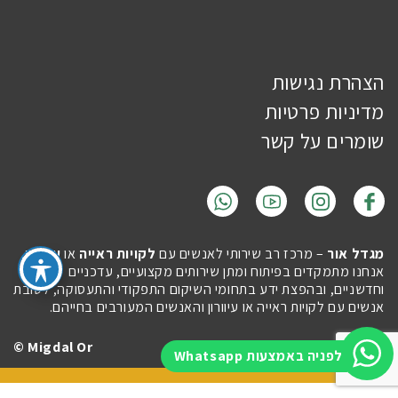
הצהרת נגישות
מדיניות פרטיות
שומרים על קשר
מגדל אור
– מרכז רב שירותי לאנשים עם
לקויות ראייה
או
עיוורון
.
אנחנו מתמקדים בפיתוח ומתן שירותים מקצועיים, עדכניים
וחדשניים, ובהפצת ידע בתחומי השיקום התפקודי והתעסוקה, לטובת
אנשים עם לקויות ראייה או עיוורון והאנשים המעורבים בחייהם.
Migdal Or ©
Site by
Imaginet
לפניה באמצעות Whatsapp