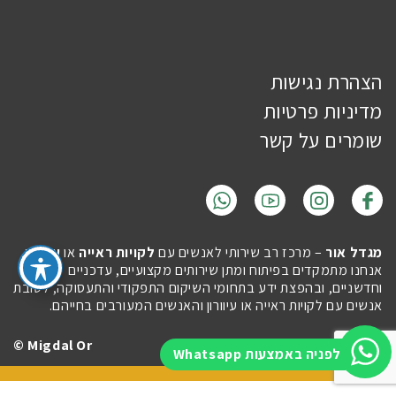
הצהרת נגישות
מדיניות פרטיות
שומרים על קשר
מגדל אור
– מרכז רב שירותי לאנשים עם
לקויות ראייה
או
עיוורון
.
אנחנו מתמקדים בפיתוח ומתן שירותים מקצועיים, עדכניים
וחדשניים, ובהפצת ידע בתחומי השיקום התפקודי והתעסוקה, לטובת
אנשים עם לקויות ראייה או עיוורון והאנשים המעורבים בחייהם.
Migdal Or ©
Site by
Imaginet
לפניה באמצעות Whatsapp