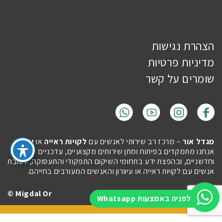
הצהרת נגישות
מדיניות פרטיות
שומרים על קשר
מגדל אור
– מרכז רב שירותי לאנשים עם
לקויות ראייה
או
עיוורון
.
אנחנו מתמקדים בפיתוח ומתן שירותים מקצועיים, עדכניים
וחדשניים, ובהפצת ידע בתחומי השיקום התפקודי והתעסוקה, לטובת
אנשים עם לקויות ראייה או עיוורון והאנשים המעורבים בחייהם.
Migdal Or ©
Site by
Imaginet
לפניה באמצעות Whatsapp