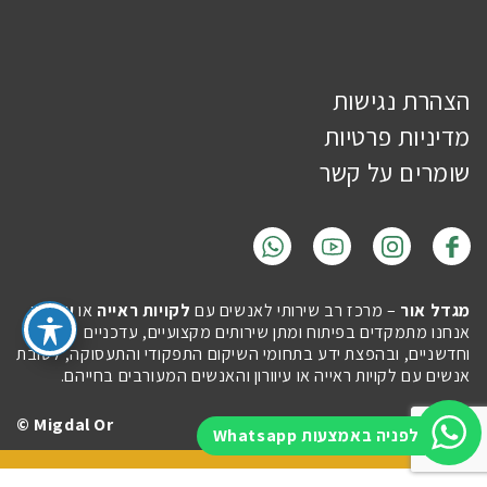
הצהרת נגישות
מדיניות פרטיות
שומרים על קשר
מגדל אור
– מרכז רב שירותי לאנשים עם
לקויות ראייה
או
עיוורון
.
אנחנו מתמקדים בפיתוח ומתן שירותים מקצועיים, עדכניים
וחדשניים, ובהפצת ידע בתחומי השיקום התפקודי והתעסוקה, לטובת
אנשים עם לקויות ראייה או עיוורון והאנשים המעורבים בחייהם.
Migdal Or ©
Site by
Imaginet
לפניה באמצעות Whatsapp