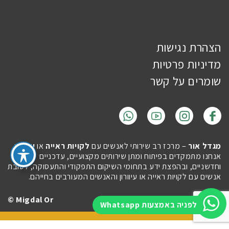
הצהרת נגישות
מדיניות פרטיות
שומרים על קשר
מגדל אור
– מרכז רב שירותי לאנשים עם
לקויות ראייה
או
עיוורון
.
אנחנו מתמקדים בפיתוח ומתן שירותים מקצועיים, עדכניים
וחדשניים, ובהפצת ידע בתחומי השיקום התפקודי והתעסוקה, לטובת
אנשים עם לקויות ראייה או עיוורון והאנשים המעורבים בחייהם.
Migdal Or ©
Site by
Imaginet
לפניה באמצעות Whatsapp