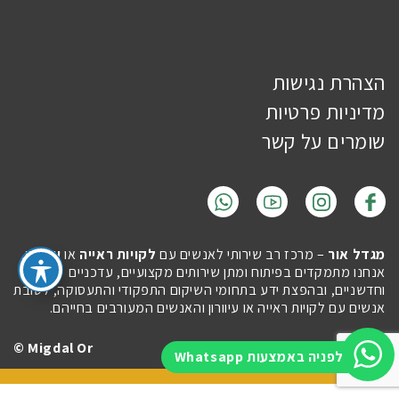
הצהרת נגישות
מדיניות פרטיות
שומרים על קשר
מגדל אור
– מרכז רב שירותי לאנשים עם
לקויות ראייה
או
עיוורון
.
אנחנו מתמקדים בפיתוח ומתן שירותים מקצועיים, עדכניים
וחדשניים, ובהפצת ידע בתחומי השיקום התפקודי והתעסוקה, לטובת
אנשים עם לקויות ראייה או עיוורון והאנשים המעורבים בחייהם.
Migdal Or ©
Site by
Imaginet
לפניה באמצעות Whatsapp