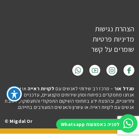
הצהרת נגישות
מדיניות פרטיות
שומרים על קשר
מגדל אור
– מרכז רב שירותי לאנשים עם
לקויות ראייה
או
עיוורון
.
אנחנו מתמקדים בפיתוח ומתן שירותים מקצועיים, עדכניים
וחדשניים, ובהפצת ידע בתחומי השיקום התפקודי והתעסוקה, לטובת
אנשים עם לקויות ראייה או עיוורון והאנשים המעורבים בחייהם.
Migdal Or ©
Site by
Imaginet
לפניה באמצעות Whatsapp