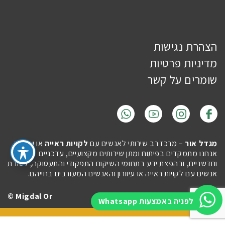
הצהרת נגישות
מדיניות פרטיות
שומרים על קשר
מגדל אור
– מרכז רב שירותי לאנשים עם
לקויות ראייה
או
עיוורון
.
אנחנו מתמקדים בפיתוח ומתן שירותים מקצועיים, עדכניים
וחדשניים, ובהפצת ידע בתחומי השיקום התפקודי והתעסוקה, לטובת
אנשים עם לקויות ראייה או עיוורון והאנשים המעורבים בחייהם.
Migdal Or ©
Site by
Imaginet
לפניה באמצעות Whatsapp