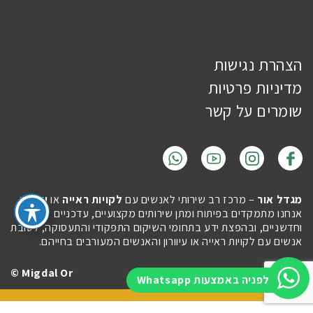
הצהרת נגישות
מדיניות פרטיות
שומרים על קשר
מגדל אור
– מרכז רב שירותי לאנשים עם
לקויות ראייה
או
עיוורון
.
אנחנו מתמקדים בפיתוח ומתן שירותים מקצועיים, עדכניים
וחדשניים, ובהפצת ידע בתחומי השיקום התפקודי והתעסוקה, לטובת
אנשים עם לקויות ראייה או עיוורון והאנשים המעורבים בחייהם.
Migdal Or ©
Site by
Imaginet
לפניה באמצעות Whatsapp