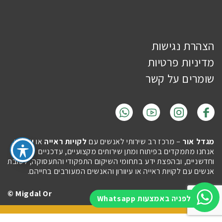
הצהרת נגישות
מדיניות פרטיות
שומרים על קשר
מגדל אור
– מרכז רב שירותי לאנשים עם
לקויות ראייה
או
עיוורון
.
אנחנו מתמקדים בפיתוח ומתן שירותים מקצועיים, עדכניים
וחדשניים, ובהפצת ידע בתחומי השיקום התפקודי והתעסוקה, לטובת
אנשים עם לקויות ראייה או עיוורון והאנשים המעורבים בחייהם.
Migdal Or ©
Site by
Imaginet
לפניה באמצעות Whatsapp