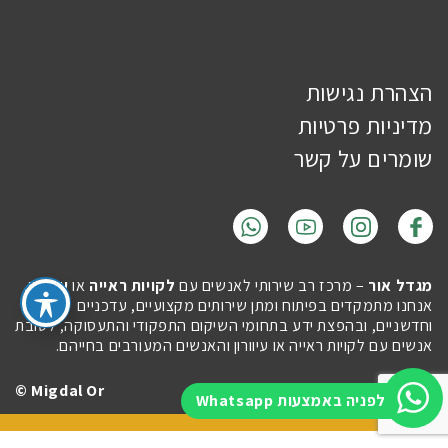
הצהרת נגישות
מדיניות פרטיות
שומרים על קשר
מגדל אור
– מרכז רב שירותי לאנשים עם
לקויות ראייה
או
עיוורון
.
אנחנו מתמקדים בפיתוח ומתן שירותים מקצועיים, עדכניים
וחדשניים, ובהפצת ידע בתחומי השיקום התפקודי והתעסוקה, לטובת
אנשים עם לקויות ראייה או עיוורון והאנשים המעורבים בחייהם.
Migdal Or ©
Site by
Imaginet
לפניה באמצעות Whatsapp