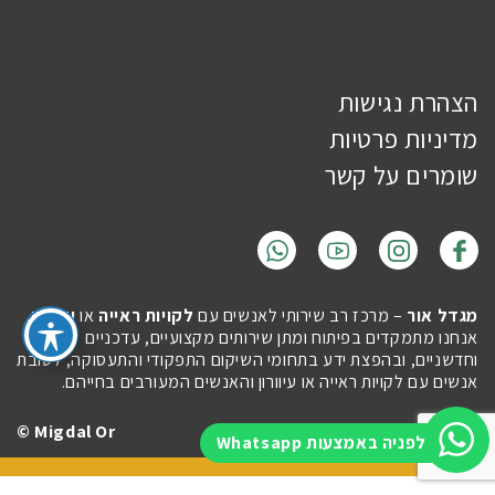
הצהרת נגישות
מדיניות פרטיות
שומרים על קשר
מגדל אור
– מרכז רב שירותי לאנשים עם
לקויות ראייה
או
עיוורון
.
אנחנו מתמקדים בפיתוח ומתן שירותים מקצועיים, עדכניים
וחדשניים, ובהפצת ידע בתחומי השיקום התפקודי והתעסוקה, לטובת
אנשים עם לקויות ראייה או עיוורון והאנשים המעורבים בחייהם.
Migdal Or ©
Site by
Imaginet
לפניה באמצעות Whatsapp