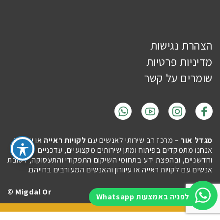
הצהרת נגישות
מדיניות פרטיות
שומרים על קשר
מגדל אור
– מרכז רב שירותי לאנשים עם
לקויות ראייה
או
עיוורון
.
אנחנו מתמקדים בפיתוח ומתן שירותים מקצועיים, עדכניים
וחדשניים, ובהפצת ידע בתחומי השיקום התפקודי והתעסוקה, לטובת
אנשים עם לקויות ראייה או עיוורון והאנשים המעורבים בחייהם.
Migdal Or ©
Site by
Imaginet
לפניה באמצעות Whatsapp