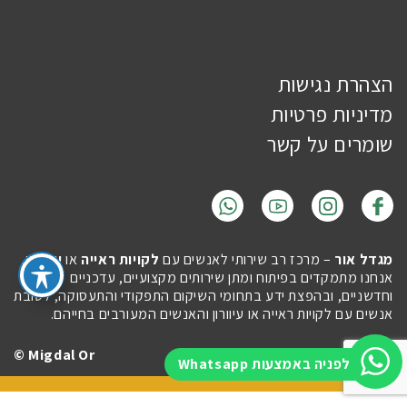
הצהרת נגישות
מדיניות פרטיות
שומרים על קשר
מגדל אור
– מרכז רב שירותי לאנשים עם
לקויות ראייה
או
עיוורון
.
אנחנו מתמקדים בפיתוח ומתן שירותים מקצועיים, עדכניים
וחדשניים, ובהפצת ידע בתחומי השיקום התפקודי והתעסוקה, לטובת
אנשים עם לקויות ראייה או עיוורון והאנשים המעורבים בחייהם.
Migdal Or ©
Site by
Imaginet
לפניה באמצעות Whatsapp