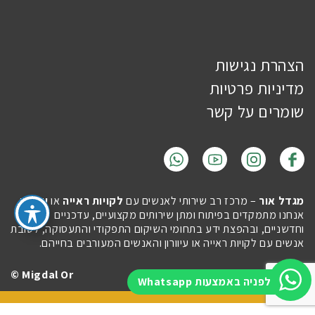
הצהרת נגישות
מדיניות פרטיות
שומרים על קשר
מגדל אור
– מרכז רב שירותי לאנשים עם
לקויות ראייה
או
עיוורון
.
אנחנו מתמקדים בפיתוח ומתן שירותים מקצועיים, עדכניים
וחדשניים, ובהפצת ידע בתחומי השיקום התפקודי והתעסוקה, לטובת
אנשים עם לקויות ראייה או עיוורון והאנשים המעורבים בחייהם.
Migdal Or ©
Site by
Imaginet
לפניה באמצעות Whatsapp