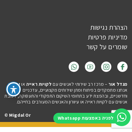
הצהרת נגישות
מדיניות פרטיות
שומרים על קשר
מגדל אור
– מרכז רב שירותי לאנשים עם
לקויות ראייה
או
עיוורון
.
אנחנו מתמקדים בפיתוח ומתן שירותים מקצועיים, עדכניים
וחדשניים, ובהפצת ידע בתחומי השיקום התפקודי והתעסוקה, לטובת
אנשים עם לקויות ראייה או עיוורון והאנשים המעורבים בחייהם.
Migdal Or ©
Site by
Imaginet
לפניה באמצעות Whatsapp