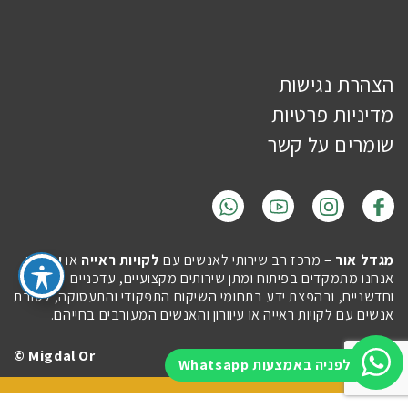
הצהרת נגישות
מדיניות פרטיות
שומרים על קשר
מגדל אור
– מרכז רב שירותי לאנשים עם
לקויות ראייה
או
עיוורון
.
אנחנו מתמקדים בפיתוח ומתן שירותים מקצועיים, עדכניים
וחדשניים, ובהפצת ידע בתחומי השיקום התפקודי והתעסוקה, לטובת
אנשים עם לקויות ראייה או עיוורון והאנשים המעורבים בחייהם.
Migdal Or ©
Site by
Imaginet
לפניה באמצעות Whatsapp